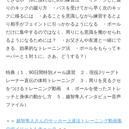
りのキックの蹴り方 ・パスを受けてから早く次のキッ
クに移るには ・あることを意識しながら練習するとよ
り相手がフェイントに引っかかるようになる ・ボール
だけに集中するのではなく、周りにも意識を働かせられ
るようになるためには？ ・お父さんや友達と一緒にで
きる、効果的なトレーニング法 ・ボールをもらってキ
ーパーと１対１に。さあ、どうする？）
特典（１．90日間特別メール講習 ２．現役Jリーグト
レーナー直伝の体幹トレーニング ３．周りを見るクセ
をつけるトレーニング動画 ４．ボールを使ったストレ
ッチと身体の動かし方 ５．越智隼人インタビュー音声
ファイル）
＞＞
越智隼人さんのサッカー上達法トレーニング動画集
のデメリットもチェック
＜＜